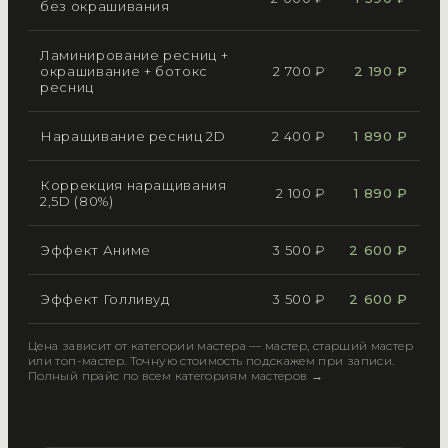
без окрашивания
Ламинирование ресниц +
окрашивание + ботокс
2 700 ₽
2 190 ₽
ресниц
Наращивание ресниц 2D
2 400 ₽
1 890 ₽
Коррекция наращивания
2 100 ₽
1 890 ₽
2,5D (80%)
Эффект Аниме
3 500 ₽
2 600 ₽
Эффект Голливуд
3 500 ₽
2 600 ₽
Цена зависит от категории мастера — мастер, старший мастер
или топ-мастер. Точную стоимость подскажем при записи.
Полный прайс по всем категориям мастеров →