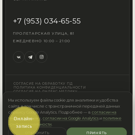
+7 (953) 034-65-55
ПРОЛЕТАРСКАЯ УЛИЦА, 81
ЕЖЕДНЕВНО 10:00 – 21:00
СОГЛАСИЕ НА ОБРАБОТКУ ПД
ПОЛИТИКА КОНФИДЕНЦИАЛЬНОСТИ
СОГЛАСИЕ НА ЯНДЕКС.МЕТРИКУ
СОГЛАСИЕ НА GOOGLE ANALYTICS
ЮРИДИЧЕСКИЕ ДОКУМЕНТЫ
ПОРТАЛ
Мы используем файлы cookie для аналитики и удобства
ИП Калякин А.Е.
сайта, в том числе с трансграничной передачей данных
ИНН 132811679036 · ОГРН 323130000005963
сервису Google Analytics. Подробнее — в
согласии на
Яндекс.Метрику
Онлайн-
,
согласии на Google Analytics
и
политике
*Instagram — соц. сеть, принадлежащая компании Meta,
конфиденциальности
.
запись
признана экстремистской и запрещённой на территории
России
ОТКЛОНИТЬ
ПРИНЯТЬ