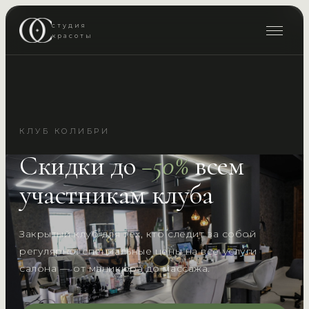
студия
красоты
КЛУБ КОЛИБРИ
Скидки до
−50%
всем
участникам клуба
Закрытый клуб для тех, кто следит за собой
регулярно: специальные цены на все услуги
салона — от маникюра до массажа.