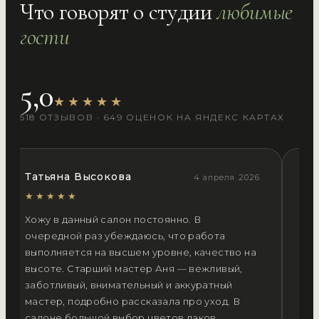
Что говорят о студии
любимые
гости
5,0
★★★★★
518 ОТЗЫВОВ · 649 ОЦЕНОК НА ЯНДЕКС КАРТАХ
Татьяна Высокова
Ле
4 апреля 2026
★★★★★
★
Хожу в данный салон постоянно. В
Не
очередной раз убеждаюсь, что работа
кл
выполняется на высшем уровне, качество на
Ок
высоте. Старший мастер Аня — вежливый,
мя
заботливый, внимательный и аккуратный
пр
мастер, подробно рассказала про уход. В
се
салоне большой выбор цветов лаков,
по