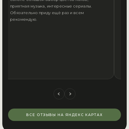
приятная музыка, интересные сериалы.
на
Обязательно приду ещё раз и всем
ко
рекомендую.
ад
вс
ВСЕ ОТЗЫВЫ НА ЯНДЕКС КАРТАХ